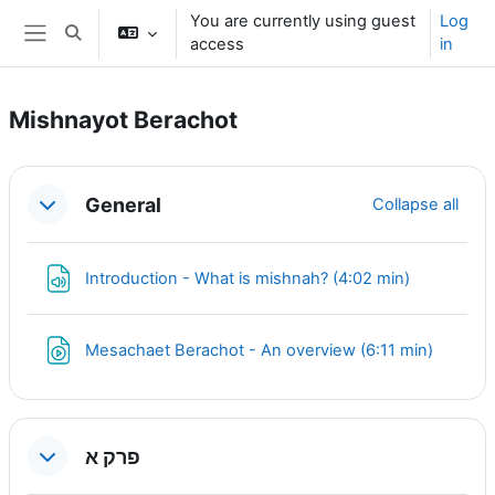
Skip to main content
You are currently using guest
Log
Toggle search input
access
in
Side panel
Mishnayot Berachot
Section outline
General
Collapse all
File
Introduction - What is mishnah? (4:02 min)
URL
Mesachaet Berachot - An overview (6:11 min)
פרק א