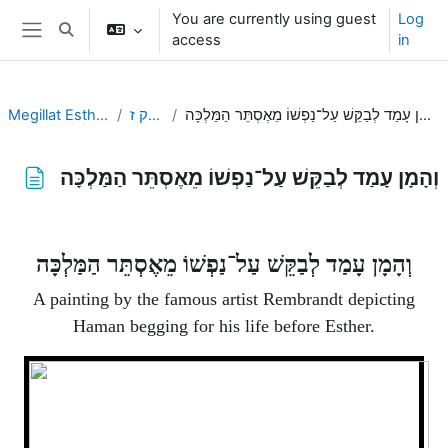
Skip to main content
You are currently using guest
Log
Toggle search input
access
in
Side panel
Megillat Esther
פרק ז
וְהָמָן עָמַד לְבַקֵּשׁ עַל־נַפְשׁוֹ מֵאֶסְתֵּר הַמַּלְכָּה
וְהָמָן עָמַד לְבַקֵּשׁ עַל־נַפְשׁוֹ מֵאֶסְתֵּר הַמַּלְכָּה
Completion requirements
וְהָמָן עָמַד לְבַקֵּשׁ עַל־נַפְשׁוֹ מֵאֶסְתֵּר הַמַּלְכָּה
A painting by the famous artist Rembrandt depicting
Haman begging for his life before Esther.