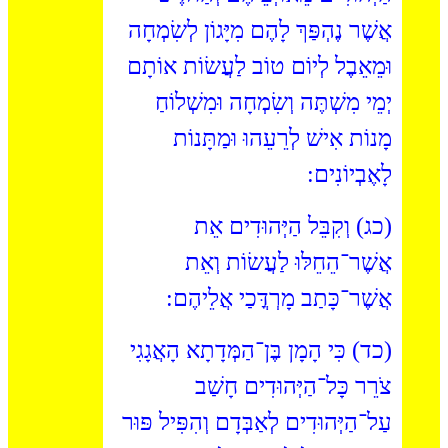
אֲשֶׁר נֶהְפַּךְ לָהֶם מִיָּגוֹן לְשִׂמְחָה
וּמֵאֵבֶל לְיוֹם טוֹב לַעֲשׂוֹת אוֹתָם
יְמֵי מִשְׁתֶּה וְשִׂמְחָה וּמִשְׁלוֹחַ
מָנוֹת אִישׁ לְרֵעֵהוּ וּמַתָּנוֹת
לָאֶבְיוֹנִים:
(כג) וְקִבֵּל הַיְּהוּדִים אֵת
אֲשֶׁר־הֵחֵלּוּ לַעֲשׂוֹת וְאֵת
אֲשֶׁר־כָּתַב מָרְדֳּכַי אֲלֵיהֶם:
(כד) כִּי הָמָן בֶּן־הַמְּדָתָא הָאֲגָגִי
צֹרֵר כָּל־הַיְּהוּדִים חָשַׁב
עַל־הַיְּהוּדִים לְאַבְּדָם וְהִפִּיל פּוּר