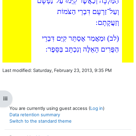
הַמַּלְכָּה וְכַאֲשֶׁר קִיְּמוּ עַל־נַפְשָׁם
וְעַל־זַרְעָם דִּבְרֵי הַצֹּמוֹת
וְזַעֲקָתָם:
(לב) וּמַאֲמַר אֶסְתֵּר קִיַּם דִּבְרֵי
הַפֻּרִים הָאֵלֶּה וְנִכְתָּב בַּסֵּפֶר:
Last modified: Saturday, February 23, 2013, 9:35 PM
Open course index
You are currently using guest access (
Log in
)
Data retention summary
Switch to the standard theme