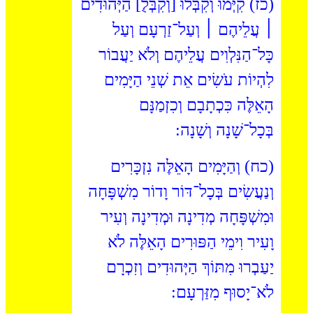
(כז) קִיְּמוּ
וְקִבְּלוּ
[
וְקִבְּלֻ
] הַיְּהוּדִים
׀ עֲלֵיהֶם ׀ וְעַל־זַרְעָם וְעַל
כָּל־הַנִּלְוִים עֲלֵיהֶם וְלֹא יַעֲבוֹר
לִהְיוֹת עֹשִׂים אֵת שְׁנֵי הַיָּמִים
הָאֵלֶּה כִּכְתָבָם וְכִזְמַנָּם
בְּכָל־שָׁנָה וְשָׁנָה:
(כח) וְהַיָּמִים הָאֵלֶּה נִזְכָּרִים
וְנַעֲשִׂים בְּכָל־דּוֹר וָדוֹר מִשְׁפָּחָה
וּמִשְׁפָּחָה מְדִינָה וּמְדִינָה וְעִיר
וָעִיר וִימֵי הַפּוּרִים הָאֵלֶּה לֹא
יַעַבְרוּ מִתּוֹךְ הַיְּהוּדִים וְזִכְרָם
לֹא־יָסוּף מִזַּרְעָם: