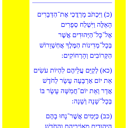
_______________________________
(
כ) וַיִּכְתֹּב מָרְדֳּכַי אֶת־הַדְּבָרִים
הָאֵלֶּה וַיִּשְׁלַח סְפָרִים
אֶל־כָּל־הַיְּהוּדִים אֲשֶׁר
בְּכָל־מְדִינוֹת הַמֶּלֶךְ אֲחַשְׁוֵרוֹשׁ
הַקְּרוֹבִים וְהָרְחוֹקִים:
(כא) לְקַיֵּם עֲלֵיהֶם לִהְיוֹת עֹשִׂים
אֵת יוֹם אַרְבָּעָה עָשָׂר לְחֹדֶשׁ
אֲדָר וְאֵת יוֹם־חֲמִשָּׁה עָשָׂר בּוֹ
בְּכָל־שָׁנָה וְשָׁנָה:
(כב) כַּיָּמִים אֲשֶׁר־נָחוּ בָהֶם
הַיְּהוּדִים מֵאוֹיְבֵיהֶם וְהַחֹדֶשׁ