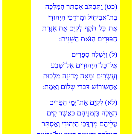
(כט) וַתִּכְתֹּב אֶסְתֵּר הַמַּלְכָּה
בַת־אֲבִיחַיִל וּמָרְדֳּכַי הַיְּהוּדִי
אֶת־כָּל־תֹּקֶף לְקַיֵּם אֵת אִגֶּרֶת
הַפּוּרִים הַזֹּאת הַשֵּׁנִית:
(ל) וַיִּשְׁלַח סְפָרִים
אֶל־כָּל־הַיְּהוּדִים אֶל־שֶׁבַע
וְעֶשְׂרִים וּמֵאָה מְדִינָה מַלְכוּת
אֲחַשְׁוֵרוֹשׁ דִּבְרֵי שָׁלוֹם וֶאֱמֶת:
(לא) לְקַיֵּם אֵת־יְמֵי הַפֻּרִים
הָאֵלֶּה בִּזְמַנֵּיהֶם כַּאֲשֶׁר קִיַּם
עֲלֵיהֶם מָרְדֳּכַי הַיְּהוּדִי וְאֶסְתֵּר