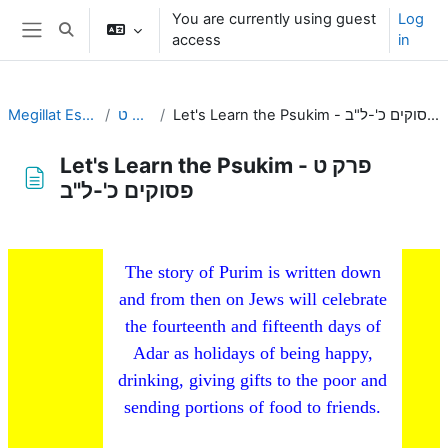
Skip to main content
You are currently using guest
Log
Toggle search input
access
in
Side panel
Let's Learn the Psukim - פרק ט פסוקים כ'-ל"ב
פרק ט
Megillat Esther
Let's Learn the Psukim - פרק ט
פסוקים כ'-ל"ב
Completion requirements
The story of Purim is written down
and from then on Jews will celebrate
the fourteenth and fifteenth days of
Adar as holidays of being happy,
drinking, giving gifts to the poor and
sending portions of food to friends.