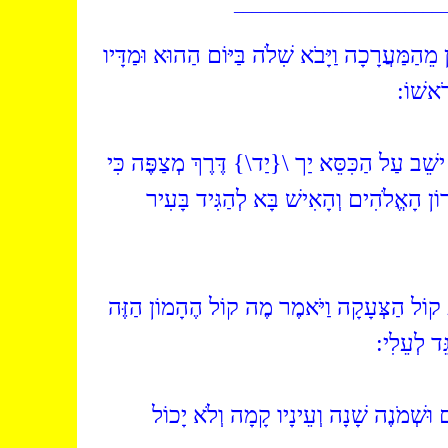
_______________________
( מֵהַמַּעֲרָכָה וַיָּבֹא שִׁלֹה בַּיּוֹם הַהוּא וּמַדָּיו
רֹאשׁוֹ
( ישֵׁב עַל הַכִּסֵּא יַך \{יַד\} דֶּרֶךְ מְצַפֶּה כִּי
ֹן הָאֱלֹהִים וְהָאִישׁ בָּא לְהַגִּיד בָּעִיר
(קוֹל הַצְּעָקָה וַיֹּאמֶר מֶה קוֹל הֶהָמוֹן הַזֶּה
גֵּד לְעֵלִי
(וּשְׁמֹנֶה שָׁנָה וְעֵינָיו קָמָה וְלֹא יָכוֹל