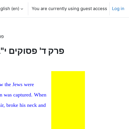
glish ‎(en)‎
You are currently using guest access
Log in
h input
פרק 
the Psukim - פרק ד' פסוקים י"ב-כ"ב
ow the Jews were
ron was captured. When
air, broke his neck and