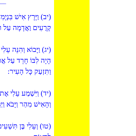
___
יב) וַיָּרָץ אִישׁ בִּנְיָמִן
קְרֻעִים וַאֲדָמָה עַל :
יג) וַיָּבוֹא וְהִנֵּה עֵלִי
הָיָה לִבּוֹ חָרֵד עַל אֲרו
וַתִּזְעַק כָּל הָעִיר:
יד) וַיִּשְׁמַע עֵלִי אֶת 
וְהָאִישׁ מִהַר וַיָּבֹא וַיַּ:
טו) וְעֵלִי בֶּן תִּשְׁעִים 