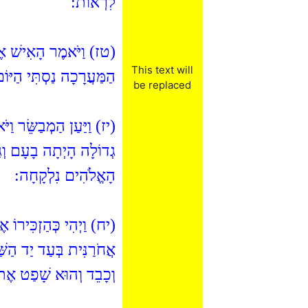
לִרְאוֹת:
טז) וַיֹּאמֶר הָאִישׁ אֶל 
This text will
הַמַּעֲרָכָה נַסְתִּי הַיּו:
be replaced
יז) וַיַּעַן הַמְבַשֵּׂר וַיּ
גְדוֹלָה הָיְתָה בָעָם וְגַם
הָאֱלֹהִים נִלְקָחָה:
יח) וַיְהִי כְּהַזְכִּירוֹ א
אֲחֹרַנִּית בְּעַד יַד הַשַּׁ
וְכָבֵד וְהוּא שָׁפַט אֶת: