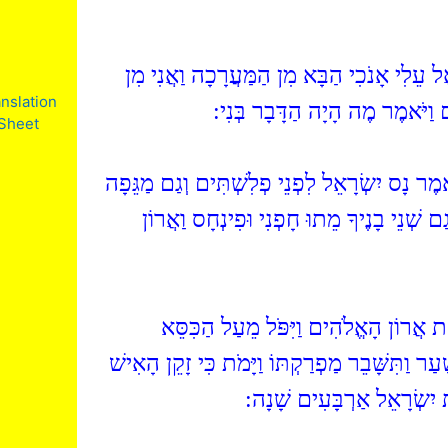
(עֵלִי אָנֹכִי הַבָּא מִן הַמַּעֲרָכָה וַאֲנִי מִן
nslation
ֹם וַיֹּאמֶר מֶה הָיָה הַדָּבָר בְּנִי
Sheet
(ֹאמֶר נָס יִשְׂרָאֵל לִפְנֵי פְלִשְׁתִּים וְגַם מַגֵּפָה
 שְׁנֵי בָנֶיךָ מֵתוּ חָפְנִי וּפִינְחָס וַאֲרוֹן
(ֶת אֲרוֹן הָאֱלֹהִים וַיִּפֹּל מֵעַל הַכִּסֵּא
עַר וַתִּשָּׁבֵר מַפְרַקְתּוֹ וַיָּמֹת כִּי זָקֵן הָאִישׁ
 יִשְׂרָאֵל אַרְבָּעִים שָׁנָה