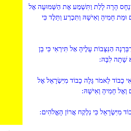
(ינְחָס הָרָה לָלַת וַתִּשְׁמַע אֶת הַשְּׁמוּעָה אֶל
וּמֵת חָמִיהָ וְאִישָׁהּ וַתִּכְרַע וַתֵּלֶד כִּי
(ֵרְנָה הַנִּצָּבוֹת עָלֶיהָ אַל תִּירְאִי כִּי בֵן
ֹא שָׁתָה לִבָּהּ
(י כָבוֹד לֵאמֹר גָּלָה כָבוֹד מִיִּשְׂרָאֵל אֶל
ם וְאֶל חָמִיהָ וְאִישָׁהּ
(ֹד מִיִּשְׂרָאֵל כִּי נִלְקַח אֲרוֹן הָאֱלֹהִים