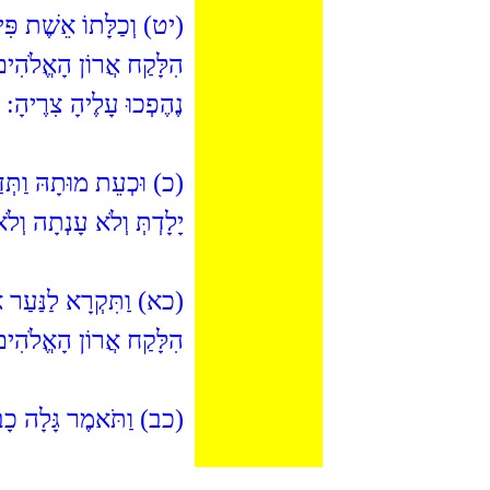
יט) וְכַלָּתוֹ אֵשֶׁת פִּ
הִלָּקַח אֲרוֹן הָאֱלֹהִים 
נֶהֶפְכוּ עָלֶיהָ צִרֶיהָ:
כ) וּכְעֵת מוּתָהּ וַתְּדַבּ
יָלָדְתְּ וְלֹא עָנְתָה וְל:
כא) וַתִּקְרָא לַנַּעַר אִ
הִלָּקַח אֲרוֹן הָאֱלֹהִי:
כב) וַתֹּאמֶר גָּלָה כָבו: