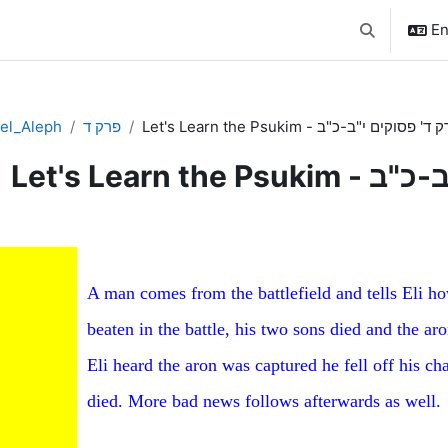
En
Toggle searc
el_Aleph
פרק ד
Let's Learn the Psukim - ד' פסוקים י"ב-כ"ב
Let's Learn 
pletion requirements
A man comes from the battlefield and tells Eli h
beaten in the battle, his two sons died and the a
Eli heard the aron was captured he fell off his ch
died. More bad news follows afterwards as well.