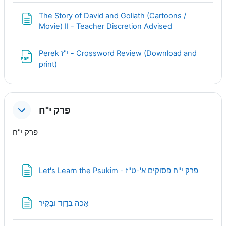
The Story of David and Goliath (Cartoons /
Page
Movie) II - Teacher Discretion Advised
Perek י"ז - Crossword Review (Download and
URL
print)
פרק י"ח
פרק י"ח
Page
Let's Learn the Psukim - פרק י"ח פסוקים א'-ט"ז
Page
אַכֶּה בְדָוִד וּבַקִּיר