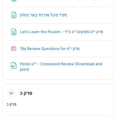
Page
וַתֹּרֶד מִיכַל אֶת דָּוִד בְּעַד הַחַלּוֹן
Page
Let's Learn the Psukim - פרק י"ט פסוקים י"ג-כ"ד
Quiz
19a Review Questions for פרק י"ט
Perek י"ט - Crossword Review (Download and
URL
print)
פרק כ
פרק כ