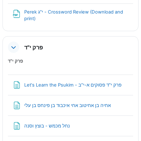
Perek י"ג - Crossword Review (Download and
URL
print)
פרק י"ד
פרק י"ד
Page
Let's Learn the Psukim - פרק י"ד פסוקים א-י"ב
Page
אחיה בן אחיטוב אחי איכבוד בן פינחס בן עלי
Page
נחל מכמש - בוצץ וסנה