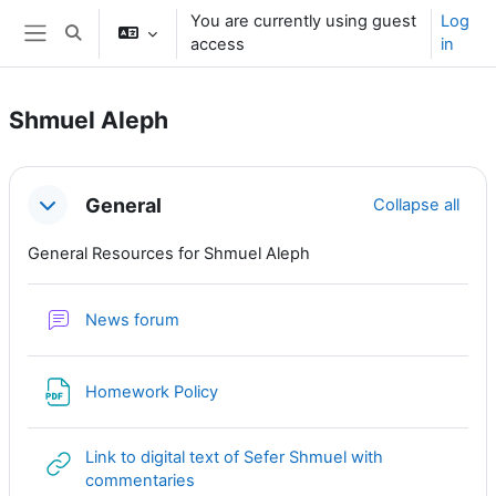
Skip to main content
You are currently using guest
Log
Toggle search input
access
in
Side panel
Shmuel Aleph
Section outline
General
Collapse all
General Resources for Shmuel Aleph
News forum
URL
Homework Policy
Link to digital text of Sefer Shmuel with
URL
commentaries