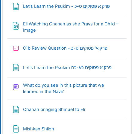
Page
Let's Learn the Psukim - פרק א פסוקים ט-כ
Eli Watching Chanah as she Prays for a Child -
URL
Image
Quiz
01b Review Question - פרק א' פסוקים ט-כ
Page
Let's Learn the Psukim פרק א פסוקים כא-כח
What do you see in this picture that we
Forum
learned in the Navi?
Page
Chanah bringing Shmuel to Eli
Page
Mishkan Shiloh