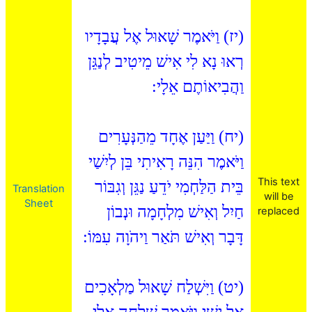
(יז) וַיֹּאמֶר שָׁאוּל אֶל עֲבָדָיו
רְאוּ נָא לִי אִישׁ מֵיטִיב לְנַגֵּן
וַהֲבִיאוֹתֶם אֵלָי:
(יח) וַיַּעַן אֶחָד מֵהַנְּעָרִים
וַיֹּאמֶר הִנֵּה רָאִיתִי בֵּן לְיִשַׁי
This text
בֵּית הַלַּחְמִי יֹדֵעַ נַגֵּן וְגִבּוֹר
Translation
will be
Sheet
חַיִל וְאִישׁ מִלְחָמָה וּנְבוֹן
replaced
דָּבָר וְאִישׁ תֹּאַר וַיהֹוָה עִמּוֹ:
(יט) וַיִּשְׁלַח שָׁאוּל מַלְאָכִים
אֶל יִשָׁי וַיֹּאמֶר שִׁלְחָה אֵלַי