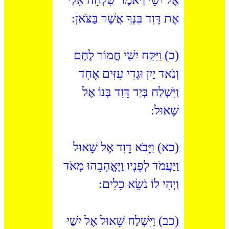
אֶת דָּוִד בִּנְךָ אֲשֶׁר בַּצֹּאן:
(כ) וַיִּקַּח יִשַׁי חֲמוֹר לֶחֶם
וְנֹאד יַיִן וּגְדִי עִזִּים אֶחָד
וַיִּשְׁלַח בְּיַד דָּוִד בְּנוֹ אֶל
שָׁאוּל:
(כא) וַיָּבֹא דָוִד אֶל שָׁאוּל
וַיַּעֲמֹד לְפָנָיו וַיֶּאֱהָבֵהוּ מְאֹד
וַיְהִי לוֹ נֹשֵׂא כֵלִים:
(כב) וַיִּשְׁלַח שָׁאוּל אֶל יִשַׁי