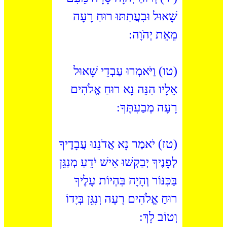
שָׁאוּל וּבִעֲתַתּוּ רוּחַ רָעָה
מֵאֵת יְהֹוָה:
(טו) וַיֹּאמְרוּ עַבְדֵי שָׁאוּל
אֵלָיו הִנֵּה נָא רוּחַ אֱלֹהִים
רָעָה מְבַעִתֶּךָ:
(טז) יֹאמַר נָא אֲדֹנֵנוּ עֲבָדֶיךָ
לְפָנֶיךָ יְבַקְשׁוּ אִישׁ יֹדֵעַ מְנַגֵּן
בַּכִּנּוֹר וְהָיָה בִּהְיוֹת עָלֶיךָ
רוּחַ אֱלֹהִים רָעָה וְנִגֵּן בְּיָדוֹ
וְטוֹב לָךְ: