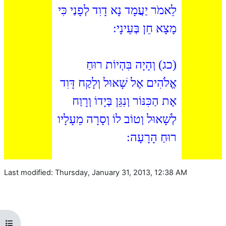
לֵאמֹר יַעֲמָד נָא דָוִד לְפָנַי כִּי
מָצָא חֵן בְּעֵינָי:
(כג) וְהָיָה בִּהְיוֹת רוּחַ
אֱלֹהִים אֶל שָׁאוּל וְלָקַח דָּוִד
אֶת הַכִּנּוֹר וְנִגֵּן בְּיָדוֹ וְרָוַח
לְשָׁאוּל וְטוֹב לוֹ וְסָרָה מֵעָלָיו
רוּחַ הָרָעָה:
Last modified: Thursday, January 31, 2013, 12:38 AM
Open course index