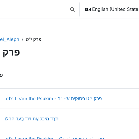
English (United States
Toggle search input
el_Aleph
פרק י"ט
פרק י
ction outline
פר
Page
Let's Learn the Psukim - פרק י"ט פסוקים א'-י"ב
Page
וַתֹּרֶד מִיכַל אֶת דָּוִד בְּעַד הַחַלּוֹן
Page
Let's Learn the Psukim - פרק י"ט פסוקים י"ג-כ"ד