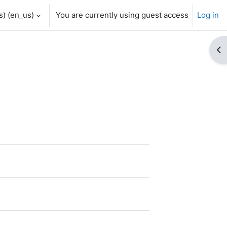
) ‎(en_us)‎
You are currently using guest access
Log in
Op