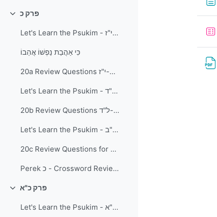
פרק כ
Collapse
Let's Learn the Psukim - פרק כ' פסוקים א'-י"ז
כִּי אַהֲבַת נַפְשׁוֹ אֲהֵבוֹ
20a Review Questions פרק כ' פסוקים א-י"ז
Let's Learn the Psukim - פרק כ' פסוקים י"ח-ל"ד
20b Review Questions פרק כ' פסוקים י"ח-ל"ד
Let's Learn the Psukim - פרק כ' פסוקים ל"ה-מ"ב
20c Review Questions for פרק כ' פסוקים לה-מ"ב
Perek כ - Crossword Review (Download and print)
פרק כ"א
Collapse
Let's Learn the Psukim - פרק כ"א